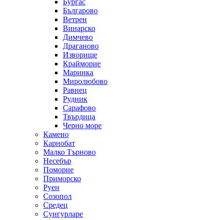
Бургас
Българово
Ветрен
Винарско
Димчево
Драганово
Изворище
Крайморие
Маринка
Миролюбово
Равнец
Рудник
Сарафово
Твърдица
Черно море
Камено
Карнобат
Малко Търново
Несебър
Поморие
Приморско
Руен
Созопол
Средец
Сунгурларе