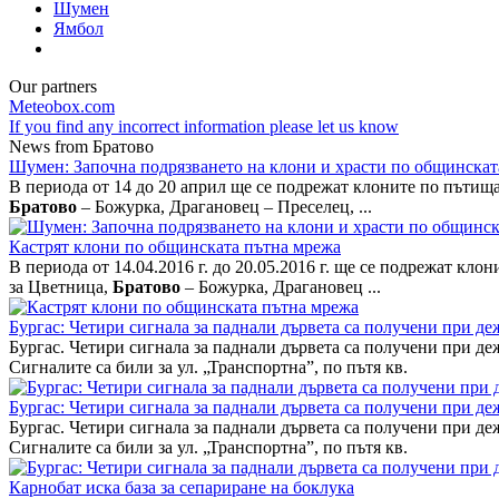
Шумен
Ямбол
Our partners
Meteobox.com
If you find any incorrect information please let us know
News from Братово
Шумен: Започна подрязването на клони и храсти по общинска
В периода от 14 до 20 април ще се подрежат клоните по пътищ
Братово
– Божурка, Драгановец – Преселец, ...
Кастрят клони по общинската пътна мрежа
В периода от 14.04.2016 г. до 20.05.2016 г. ще се подрежат к
за Цветница,
Братово
– Божурка, Драгановец ...
Бургас: Четири сигнала за паднали дървета са получени при д
Бургас. Четири сигнала за паднали дървета са получени при д
Сигналите са били за ул. „Транспортна”, по пътя кв.
Бургас: Четири сигнала за паднали дървета са получени при д
Бургас. Четири сигнала за паднали дървета са получени при д
Сигналите са били за ул. „Транспортна”, по пътя кв.
Карнобат иска база за сепариране на боклука