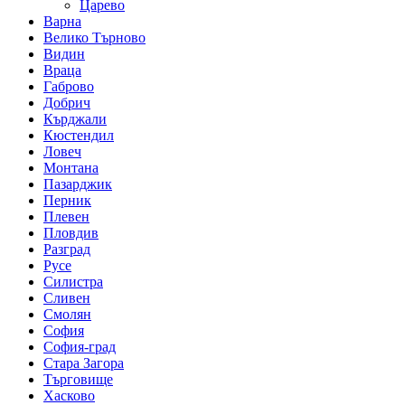
Царево
Варна
Велико Търново
Видин
Враца
Габрово
Добрич
Кърджали
Кюстендил
Ловеч
Монтана
Пазарджик
Перник
Плевен
Пловдив
Разград
Русе
Силистра
Сливен
Смолян
София
София-град
Стара Загора
Търговище
Хасково