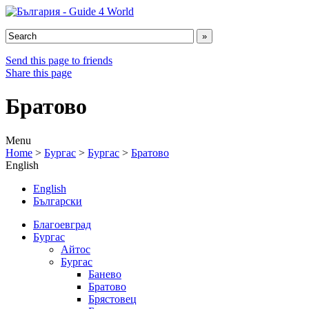
Send this page to friends
Share this page
Братово
Menu
Home
>
Бургас
>
Бургас
>
Братово
English
English
Български
Благоевград
Бургас
Айтос
Бургас
Банево
Братово
Брястовец