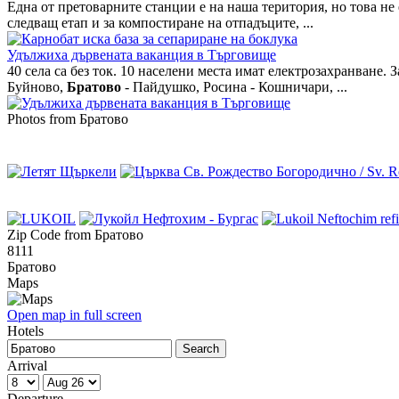
Една от претоварните станции е на наша територия, но това не 
следващ етап и за компостиране на отпадъците, ...
Удължиха дървената ваканция в Търговище
40 села са без ток. 10 населени места имат електрозахранване
Буйново,
Братово
- Пайдушко, Росина - Кошничари, ...
Photos from Братово
Zip Code from Братово
8111
Братово
Maps
Open map in full screen
Hotels
Arrival
Departure